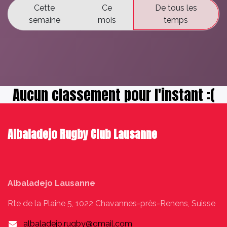
Cette
Ce
De tous les
semaine
mois
temps
Aucun classement pour l'instant :(
Albaladejo Rugby Club Lausanne
Albaladejo Lausanne
Rte de la Plaine 5, 1022 Chavannes-près-Renens, Suisse
albaladejo.rugby@gmail.com