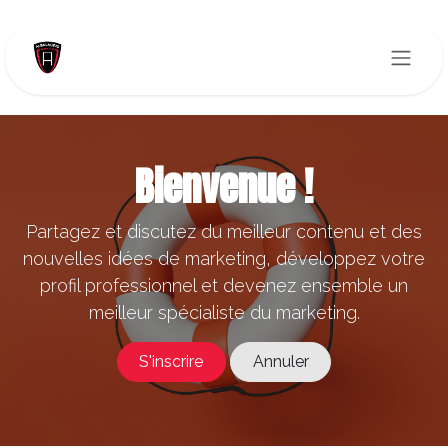
Se rendre au contenu
Bienvenue !
Partagez et discutez du meilleur contenu et des
nouvelles idées de marketing, développez votre
profil professionnel et devenez ensemble un
meilleur spécialiste du marketing.
S'inscrire
Annuler