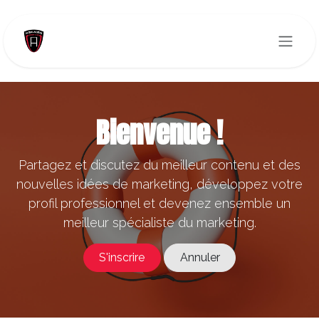
Se rendre au contenu
Bienvenue !
Partagez et discutez du meilleur contenu et des
nouvelles idées de marketing, développez votre
profil professionnel et devenez ensemble un
meilleur spécialiste du marketing.
S'inscrire
Annuler